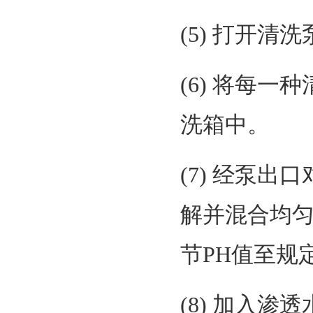
(5) 打开
(6) 将每
洗箱中。
(7) 经泵
解并混合均匀
节PH值至规
(8) 加入